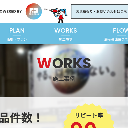
OWERED BY
お見積もり・お問い合わせはこち
PLAN
WORKS
FLO
価格・プラン
施工事例
展示会出展ま
W
ORKS
施工事例
品件数！
リピート率