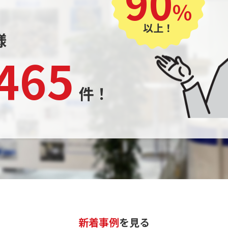
90
%
以上！
様
,465
件！
新着事例
を見る