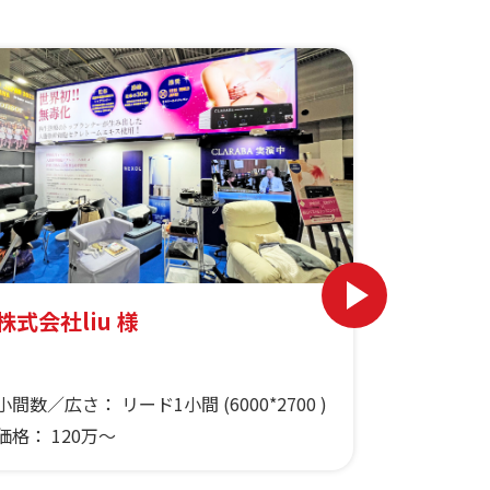
株式会社liu 様
Lingeri
小間数／広さ：
リード1小間 (6000*2700 )
小間数／
価格：
120万～
価格：
13