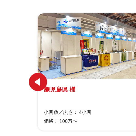
会社様
鹿児島県 様
小間数／広さ：
4小間
価格：
100万～