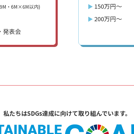
150万円〜
▶︎
×9M・6M×6M以内)
200万円〜
▶︎
・発表会
私たちはSDGs達成に
向けて取り組んでいます。