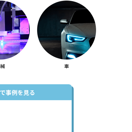
機械
車
で事例を見る