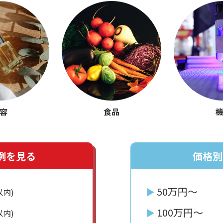
容
食品
例を見る
価格別
50万円〜
▶︎
以内)
100万円〜
▶︎
以内)