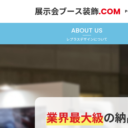
展示会ブース装飾
.COM
P
ABOUT US
レプラスデザインについて
業界最大級
の
納