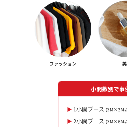
ファッション
美
小間数別で事
1小間ブース
▶︎
(3M×3M
2小間ブース
▶︎
(3M×6M