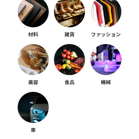
材料
雑貨
ファッション
美容
食品
機械
車