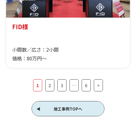
FID様
小間数／広さ：
2小間
価格：
80万円～
1
2
3
…
6
>
施工事例TOPへ