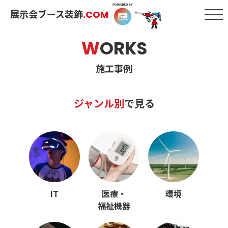
展示会ブース装飾
.COM
W
ORKS
施工事例
ジャンル別
で見る
IT
医療・
環境
福祉機器