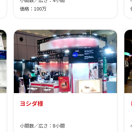
小間数／広さ：
4小間
価格：
100万
ヨシダ様
小間数／広さ：
8小間