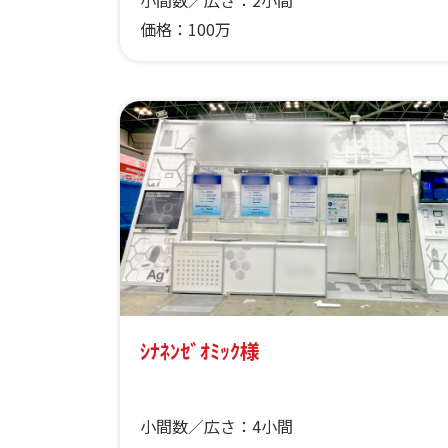
小間数／広さ：
2小間
価格：
100万
ｼﾅﾈﾝｾﾞｵﾐｯｸ様
小間数／広さ：
4小間