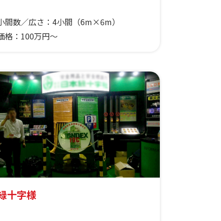
小間数／広さ：
4小間（6m×6m）
価格：
100万円〜
緑十字様