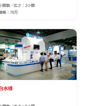
小間数／広さ：
2小間
価格：
70万
白水様