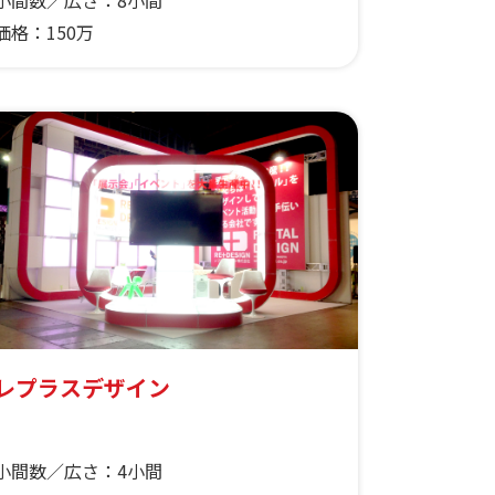
小間数／広さ：
8小間
価格：
150万
レプラスデザイン
小間数／広さ：
4小間