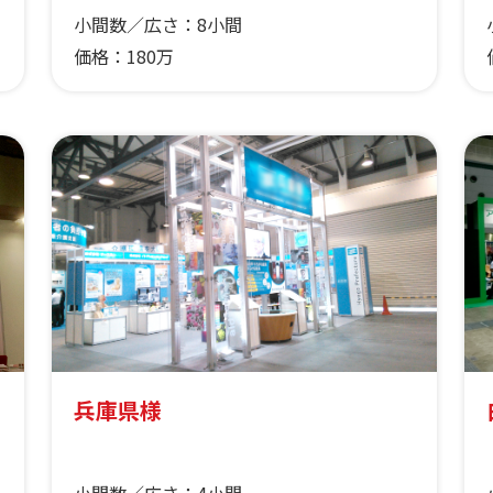
小間数／広さ：
8小間
価格：
180万
兵庫県様