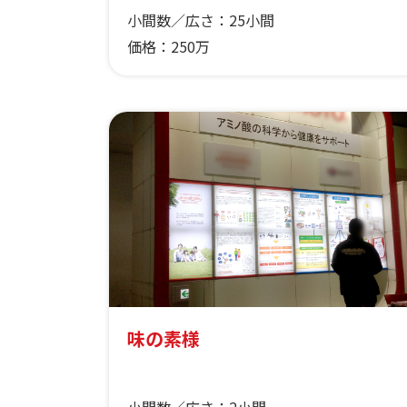
小間数／広さ：
25小間
価格：
250万
味の素様