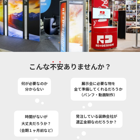
こんな
不
安
ありませんか？
何が必要なのか
展示会に必要な物を
分からない
全て準備してくれるだろうか
（パンフ・動画制作）
発注している装飾会社が
時間がないが
適正金額なのだろうか？
大丈夫だろうか？
（会期１ヶ月前など）