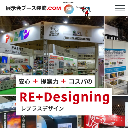
展示会ブース装飾
.COM
安心
提案力
コスパの
レプラスデザイン