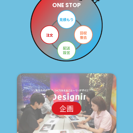
ONE STOP
見積もり
回収
注文
撤去
配送
設営
企画