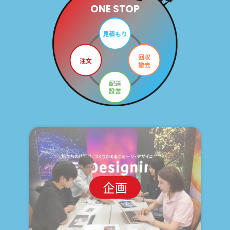
ONE STOP
見積もり
回収
注文
撤去
配送
設営
企画