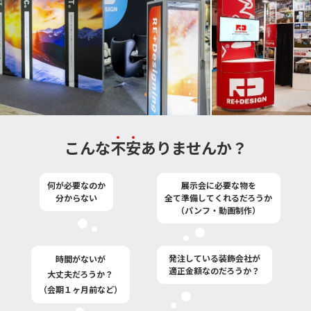
こんな
不
安
ありませんか？
何が必要なのか
展示会に必要な物を
分からない
全て準備してくれるだろうか
（パンフ・動画制作）
発注している装飾会社が
時間がないが
適正金額なのだろうか？
大丈夫だろうか？
（会期１ヶ月前など）