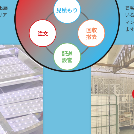
出展
お
見積もり
リア
い
マ
ま
回収
注文
撤去
配送
設営