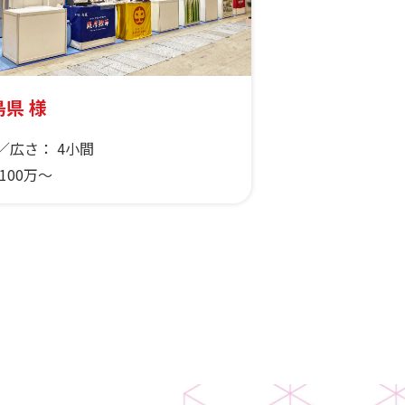
県 様
／広さ：
4小間
100万～