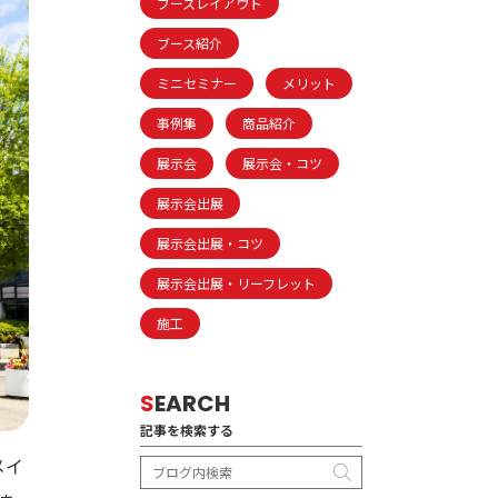
ブースレイアウト
ブース紹介
ミニセミナー
メリット
事例集
商品紹介
展示会
展示会・コツ
展示会出展
展示会出展・コツ
展示会出展・リーフレット
施工
S
EARCH
記事を検索する
メイ