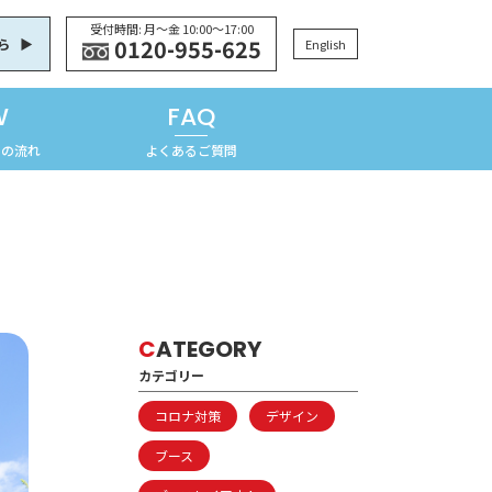
受付時間: 月〜金 10:00〜17:00
0120-955-625
ら
English
W
FAQ
での流れ
よくあるご質問
C
ATEGORY
カテゴリー
コロナ対策
デザイン
ブース